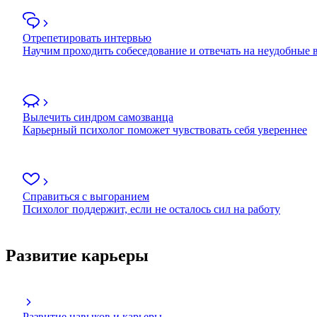
Отрепетировать интервью
Научим проходить собеседование и отвечать на неудобные
Вылечить синдром самозванца
Карьерный психолог поможет чувствовать себя увереннее
Справиться с выгоранием
Психолог поддержит, если не осталось сил на работу
Развитие карьеры
Развитие навыков и карьеры