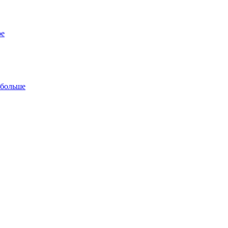
ре
 больше