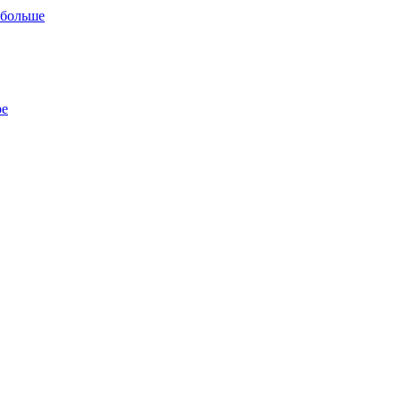
 больше
ре