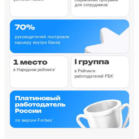
для сотрудников
руководителей построили
карьеру внутри банка
3
в Народном рейтинге
в Рейтинге
5
работодателей РБК
4
по версии Forbes