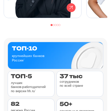
крупнейших банков
1
России
сотрудников
лучших
по всей стране
банков-работодателей
2
по версии hh.ru
региона России
социальных программ