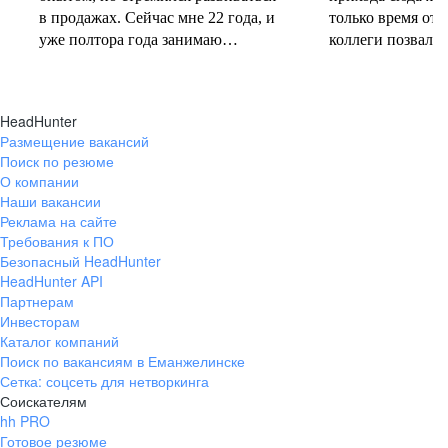
в продажах. Сейчас мне 22 года, и
только время от 
уже полтора года занимаю
коллеги позвали 
должность руководителя.
совместную проб
Постоянно учусь у более опытных
понеслась! В 202
коллег и получаю высшее
свои первые 10 
HeadHunter
образование. Молодежь сегодня
полумарафоне, с
Размещение вакансий
задаёт тренды и меняет рынок
участвую в массо
Поиск по резюме
труда, и горжусь тем, что являюсь
тёплое время год
О компании
частью этого процесса.
участвую в гоно
Наши вакансии
коньковым ходо
Реклама на сайте
секцию беговых 
Требования к ПО
Безопасный HeadHunter
коллегами. Спор
HeadHunter API
не только поддер
Партнерам
форме, но и сни
Инвесторам
после рабочих бу
Каталог компаний
Поиск по вакансиям в Еманжелинске
Сетка: соцсеть для нетворкинга
Соискателям
hh PRO
Готовое резюме