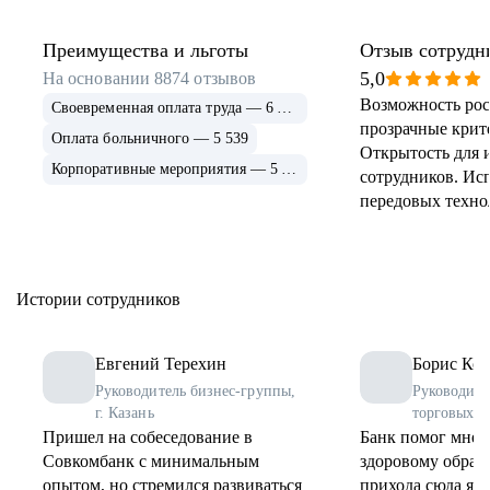
Преимущества и льготы
Отзыв сотрудн
5,0
На основании
8874
отзывов
Возможность рос
Своевременная оплата труда — 6 915
прозрачные крит
Оплата больничного — 5 539
Открытость для 
Корпоративные мероприятия — 5 339
сотрудников. Ис
передовых техно
применение и ра
инструментов. 
соцпрограммы дл
Истории сотрудников
Евгений Терехин
Борис Коз
Руководитель бизнес-группы,
Руководите
г. Казань
торговых о
Пришел на собеседование в
Банк помог мне 
Совкомбанк с минимальным
здоровому образу
опытом, но стремился развиваться
прихода сюда я 