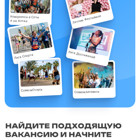
Летние Фестивали
Коворкинги в Сочи
и на Алтае
Лига Достижений
Лига Спорта
СовкомОтпуск
СовкомАктивити