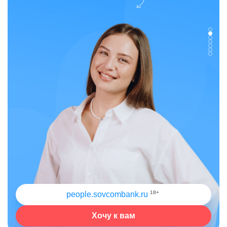
18+
people.sovcombank.ru
Хочу к вам