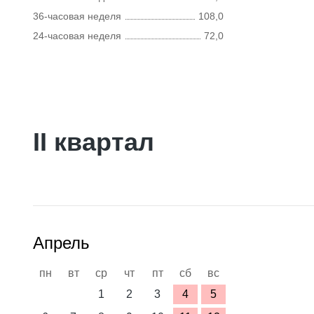
36-часовая неделя
108,0
24-часовая неделя
72,0
II квартал
Апрель
пн
вт
ср
чт
пт
сб
вс
1
2
3
4
5