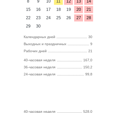
8
9
10
11
12
13
14
15
16
17
18
19
20
21
22
23
24
25
26
27
28
29
30
Календарных дней
30
Выходных и праздничных
9
Рабочих дней
21
40-часовая неделя
167,0
36-часовая неделя
150,2
24-часовая неделя
99,8
40-часовая неделя
528,0