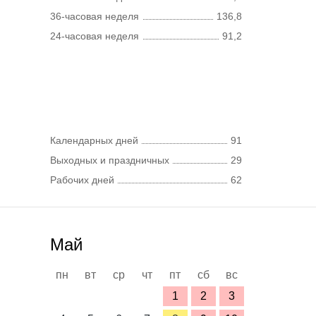
36-часовая неделя
136,8
24-часовая неделя
91,2
Календарных дней
91
Выходных и праздничных
29
Рабочих дней
62
Май
пн
вт
ср
чт
пт
сб
вс
1
2
3